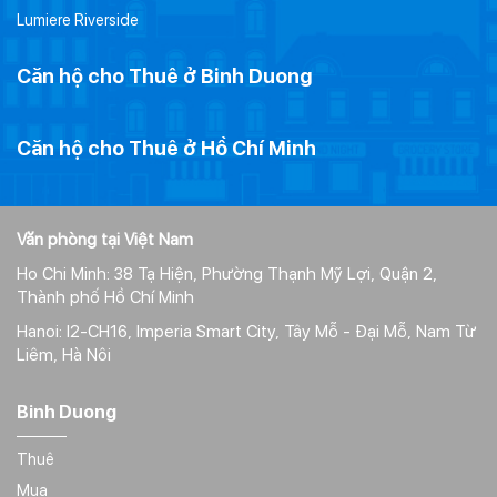
Lumiere Riverside
Căn hộ cho Thuê ở Binh Duong
Căn hộ cho Thuê ở Hồ Chí Minh
Văn phòng tại Việt Nam
Ho Chi Minh: 38 Tạ Hiện, Phường Thạnh Mỹ Lợi, Quận 2,
Thành phố Hồ Chí Minh
Hanoi: I2-CH16, Imperia Smart City, Tây Mỗ - Đại Mỗ, Nam Từ
Liêm, Hà Nôi
Binh Duong
Thuê
Mua