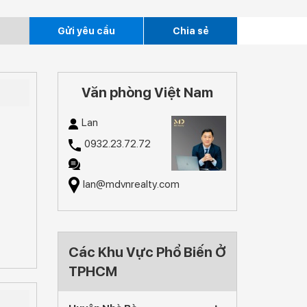
n
Gửi yêu cầu
Chia sẻ
Văn phòng Việt Nam
Lan
0932.23.72.72
lan@mdvnrealty.com
Các Khu Vực Phổ Biến Ở
TPHCM