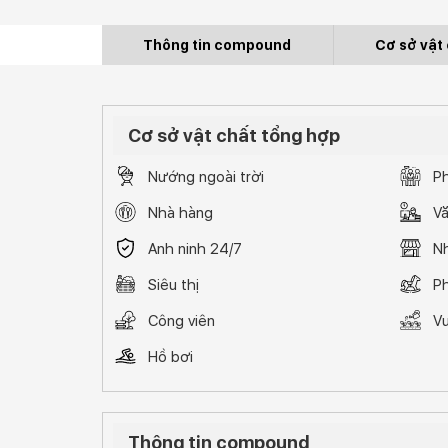
Thông tin compound
Cơ sở vật 
Cơ sở vật chất tổng hợp
Nướng ngoài trời
P
Nhà hàng
Vă
Anh ninh 24/7
N
Siêu thị
P
Công viên
V
Hồ bơi
Thông tin compound