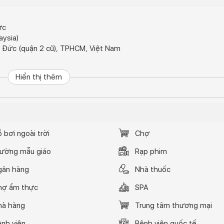
ực
ysia)
 Đức (quận 2 cũ), TPHCM, Việt Nam
Hiển thị thêm
2
0.74%), Mật độ cảnh quan (21.02%)
i, Shophouse, Penthouse
iện với vật nuôi và trẻ em
nthouse, 20 căn shophouse và 52 căn hộ văn phòng
 bơi ngoài trời
Chợ
rường mẫu giáo
Rạp phim
gân hàng
Nhà thuốc
hợ ẩm thực
SPA
hà hàng
Trung tâm thương mại
nh viện
Bệnh viện quốc tế