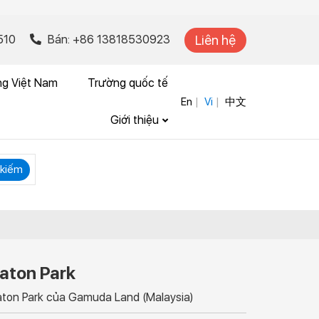
Liên hệ
510
Bán: +86 13818530923
ng Việt Nam
Trường quốc tế
En
Vi
中文
Giới thiệu
kiếm
aton Park
aton Park của Gamuda Land (Malaysia)