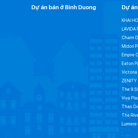
Dự án bán ở Binh Duong
Dự án
KHAI H
LAVIDA 
Charm 
Midori P
Empire 
Eaton P
Victoria
ZENITY
The 9 St
Viva Pla
Thao Di
The Riv
Lumiere 