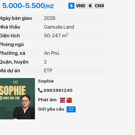
 5.000-5.500
$
VND
€
CN¥
/m2
Ngày bàn giao
2026
Nhà thầu
Gamuda Land
2
Diện tích
50-247 m
Phòng ngủ
Phường, xã
An Phú
Quận, huyện
2
Mã dự án
ETP
Sophie
0963861245
Phát âm:
Gửi yêu cầu