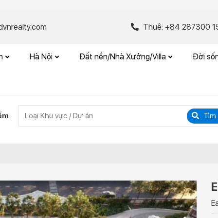
vnrealty.com
Thuê: +84 287300 1
nh
Hà Nội
Đất nền/Nhà Xưởng/Villa
Đời số
iếm
Tìm 
E
E