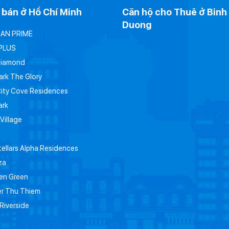
 bán ở Hồ Chí Minh
Căn hộ cho Thuê ở Binh
Duong
OAN PRIME
PLUS
Diamond
ark The Glory
City Cove Residences
ark
 Village
ellars Alpha Residences
za
en Green
er Thu Thiem
Riverside