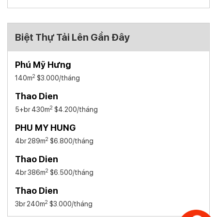
Biệt Thự Tải Lên Gần Đây
Phú Mỹ Hưng
2
140m
$3.000
/tháng
Thao Dien
2
5+br 430m
$4.200
/tháng
PHU MY HUNG
2
4br 289m
$6.800
/tháng
Thao Dien
2
4br 386m
$6.500
/tháng
Thao Dien
2
3br 240m
$3.000
/tháng