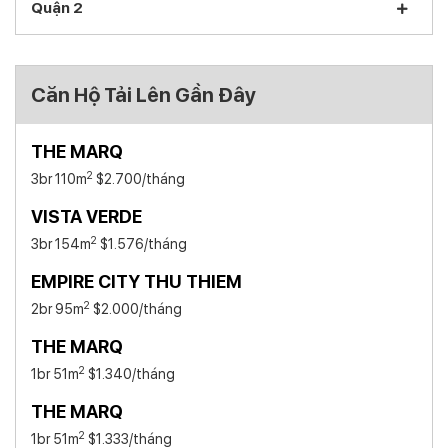
Quận 2
Căn Hộ Tải Lên Gần Đây
THE MARQ
2
3br 110m
$2.700
/tháng
VISTA VERDE
2
3br 154m
$1.576
/tháng
EMPIRE CITY THU THIEM
2
2br 95m
$2.000
/tháng
THE MARQ
2
1br 51m
$1.340
/tháng
THE MARQ
2
1br 51m
$1.333
/tháng