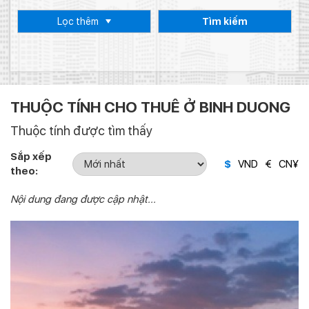
Lọc thêm
Tìm kiếm
THUỘC TÍNH CHO THUÊ Ở BINH DUONG
Thuộc tính được tìm thấy
Sắp xếp
$
VND
€
CN¥
theo:
Nội dung đang được cập nhật...