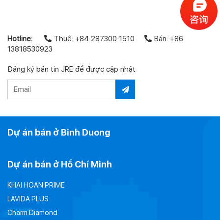
Hotline:
Thuê: +84 287300 1510
Bán: +86
13818530923
Đăng ký bản tin JRE để được cập nhật
Dự án bán ở Binh Duong
Dự án bán ở Hồ Chí Minh
KHAI HOAN PRIME
LAVIDA PLUS
Charm Diamond