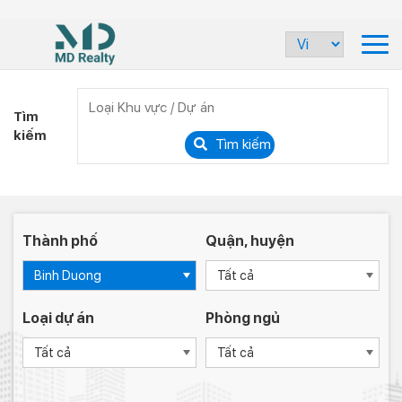
Tìm
kiếm
Tìm kiếm
Thành phố
Quận, huyện
Binh Duong
Tất cả
Loại dự án
Phòng ngủ
Tất cả
Tất cả
-
-