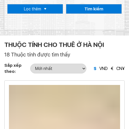
Lọc thêm
Tìm kiếm
THUỘC TÍNH CHO THUÊ Ở HÀ NỘI
18 Thuộc tính được tìm thấy
Sắp xếp
$
VND
€
CN¥
theo: