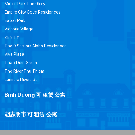
Midori Park The Glory
Empire City Cove Residences
Eaton Park
Victoria Village
ZENITY
The 9 Stellars Alpha Residences
Viva Plaza
Thao Dien Green
The River Thu Thiem
Lumiere Riverside
Binh Duong 可 租赁 公寓
胡志明市 可 租赁 公寓