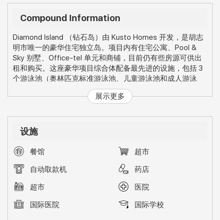
Compound Information
Diamond Island
Kusto Homes
（钻石岛）由
开发，是胡志
Pool &
明市唯一的豪华住宅独立岛。项目内有住宅公寓、
Sky
Office-tel
别墅、
单元和商铺，目前仍有些房源可供出
3
租和购买。这座豪华项目综合体配备最先进的设施，包括
个游泳池（奥林匹克标准游泳池、儿童游泳池和成人游泳
SPA
池）、儿童游乐园和户外游乐场、游戏室、
、沙龙、户
展示更多
K-mart
外烧烤区、超市、便利店、
、药房、自动取款机、户
2
外健身房、
个室内健身房、篮球场、网球场和羽毛球场。
Binh
该综合体位于胡志明市
2郡（胡志明市的发展新区）
设施
Trung Tay
Mai Chi To
区域，该区域处于位于
高速公路沿线附
15
1
15
近。
仅需
分钟到就可到达胡志明市中心
郡，
分钟到
餐馆
超市
Thao Dien
25
著名的外国人居住区，
分钟可到达著名的日韩
7
居住地
郡。附近还有一些配套设施包括澳大利亚国际学
自动取款机
药店
校，美国国际学校，美国国际医院，各种餐厅和与
Saigon
River接壤的奇妙景观。
超市
医院
国际医院
国际学校