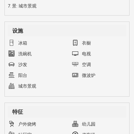
7. 景: 城市景观
设施
冰箱
衣橱
洗碗机
电视
沙发
空调
阳台
微波炉
城市景观
特征
户外烧烤
幼儿园