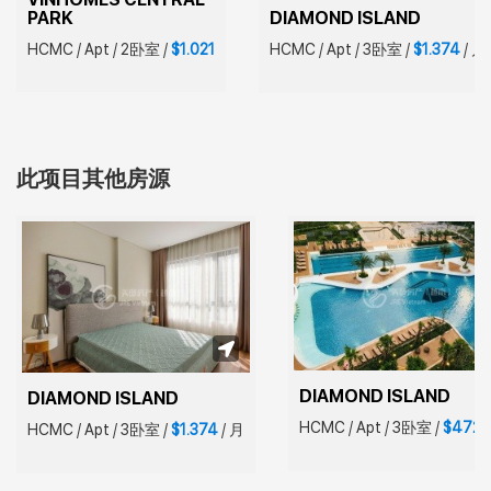
PARK
DIAMOND ISLAND
HCMC
/
Apt
/
2卧室
/
$1.021
HCMC
/
Apt
/
3卧室
/
$1.374
/
月
此项目其他房源
DIAMOND ISLAND
DIAMOND ISLAND
HCMC
/
Apt
/
3卧室
/
$472.
HCMC
/
Apt
/
3卧室
/
$1.374
/
月