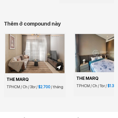
Thêm ở compound này
THE MARQ
THE MARQ
TPHCM
/
Ch
/
1br
/
$1.33
TPHCM
/
Ch
/
3br
/
$2.700
/
tháng