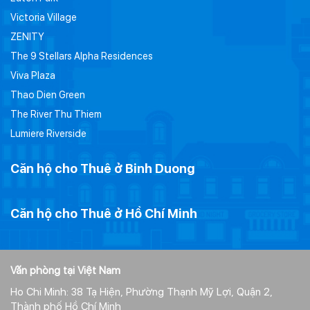
Victoria Village
ZENITY
The 9 Stellars Alpha Residences
Viva Plaza
Thao Dien Green
The River Thu Thiem
Lumiere Riverside
Căn hộ cho Thuê ở Binh Duong
Căn hộ cho Thuê ở Hồ Chí Minh
Văn phòng tại Việt Nam
Ho Chi Minh: 38 Tạ Hiện, Phường Thạnh Mỹ Lợi, Quận 2,
Thành phố Hồ Chí Minh