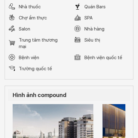
bên Sky Club thời thượng, hồ bơi vô cực trong xanh,
phòng gym hiện đại, Jacuzzi thư giãn, thư viện, hay quầy
Nhà thuốc
Quán Bars
bar lộng gió trên không – những đặc quyền chỉ dành riêng
Chợ ẩm thực
SPA
cho Quý chủ nhân tinh hoa của The Marq.
Salon
Nhà hàng
Trung tâm thương
Siêu thị
mại
Bệnh viện
Bệnh viện quốc tế
Trường quốc tế
Hình ảnh compound