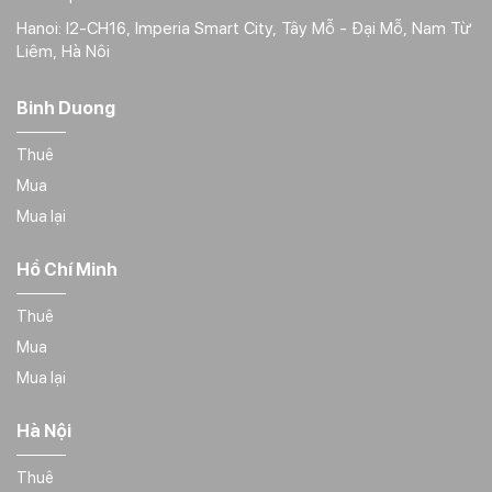
Hanoi: I2-CH16, Imperia Smart City, Tây Mỗ - Đại Mỗ, Nam Từ
Liêm, Hà Nôi
Binh Duong
Thuê
Mua
Mua lại
Hồ Chí Minh
Thuê
Mua
Mua lại
Hà Nội
Thuê