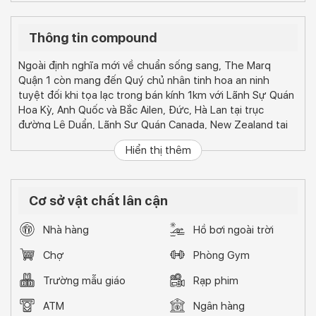
Thông tin compound
Ngoài định nghĩa mới về chuẩn sống sang, The Marq
Quận 1 còn mang đến Quý chủ nhân tinh hoa an ninh
tuyệt đối khi tọa lạc trong bán kính 1km với Lãnh Sự Quán
Hoa Kỳ, Anh Quốc và Bắc Ailen, Đức, Hà Lan tại trục
đường Lê Duẩn, Lãnh Sự Quán Canada, New Zealand tại
Đồng Khởi, Lãnh Sự Quán Pháp tại Nguyễn Thị Minh Khai,
Hiển thị thêm
Úc tại Lý Tự Trọng và Trung Quốc tại đường Hai Bà Trưng.
Không gian sống tinh tế với mảng xanh làm chủ đạo, The
Marq khéo léo dẫn dắt quý cư dân hoà vào thiên nhiên
Cơ sở vật chất lân cận
ngay giữa lòng đô thị náo nhiệt. Hàng cây tươi mát bên
thác nước thanh bình, ánh sáng ấm áp tại sảnh chính
Nhà hàng
Hồ bơi ngoài trời
cùng tầm nhìn triệu đô trải dài về trung tâm thành phố từ
khu tiện ích phong cách resort The Sky Club trên tầng
Chợ
Phòng Gym
thượng.
Trường mẫu giáo
Rạp phim
Thu trọn cảnh sắc muôn màu của thành phố hoa lệ vào
tầm mắt tại tầng 25, tận hưởng những phút giây thư thái
ATM
Ngân hàng