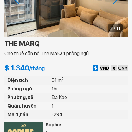
1 / 11
THE MARQ
Cho thuê căn hộ The MarQ 1 phòng ngủ
$ 1.340
$
VND
€
CN¥
/tháng
2
Diện tích
51 m
Phòng ngủ
1br
Phường, xã
Đa Kao
Quận, huyện
1
Mã dự án
-294
Sophie