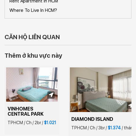
Rent Apartment In HCM
Where To Live In HCM?
CĂN HỘ LIÊN QUAN
Thêm ở khu vực này
VINHOMES 
CENTRAL PARK
DIAMOND ISLAND
TPHCM
/
Ch
/
2br
/
$1.021
TPHCM
/
Ch
/
3br
/
$1.374
/
tháng