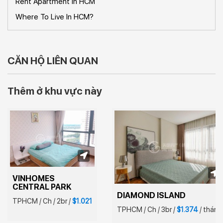
Rent Apartment In HCM
Where To Live In HCM?
CĂN HỘ LIÊN QUAN
Thêm ở khu vực này
VINHOMES 
CENTRAL PARK
DIAMOND ISLAND
TPHCM
/
Ch
/
2br
/
$1.021
TPHCM
/
Ch
/
3br
/
$1.374
/
tháng