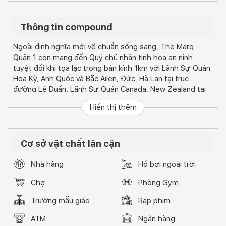
Thông tin compound
Ngoài định nghĩa mới về chuẩn sống sang, The Marq
Quận 1 còn mang đến Quý chủ nhân tinh hoa an ninh
tuyệt đối khi tọa lạc trong bán kính 1km với Lãnh Sự Quán
Hoa Kỳ, Anh Quốc và Bắc Ailen, Đức, Hà Lan tại trục
đường Lê Duẩn, Lãnh Sự Quán Canada, New Zealand tại
Đồng Khởi, Lãnh Sự Quán Pháp tại Nguyễn Thị Minh Khai,
Hiển thị thêm
Úc tại Lý Tự Trọng và Trung Quốc tại đường Hai Bà Trưng.
Không gian sống tinh tế với mảng xanh làm chủ đạo, The
Marq khéo léo dẫn dắt quý cư dân hoà vào thiên nhiên
Cơ sở vật chất lân cận
ngay giữa lòng đô thị náo nhiệt. Hàng cây tươi mát bên
thác nước thanh bình, ánh sáng ấm áp tại sảnh chính
Nhà hàng
Hồ bơi ngoài trời
cùng tầm nhìn triệu đô trải dài về trung tâm thành phố từ
khu tiện ích phong cách resort The Sky Club trên tầng
Chợ
Phòng Gym
thượng.
Trường mẫu giáo
Rạp phim
Thu trọn cảnh sắc muôn màu của thành phố hoa lệ vào
tầm mắt tại tầng 25, tận hưởng những phút giây thư thái
ATM
Ngân hàng