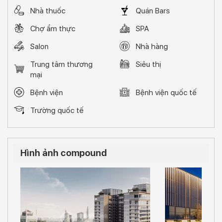
bên Sky Club thời thượng, hồ bơi vô cực trong xanh,
phòng gym hiện đại, Jacuzzi thư giãn, thư viện, hay quầy
Nhà thuốc
Quán Bars
bar lộng gió trên không – những đặc quyền chỉ dành riêng
Chợ ẩm thực
SPA
cho Quý chủ nhân tinh hoa của The Marq.
Salon
Nhà hàng
Trung tâm thương
Siêu thị
mại
Bệnh viện
Bệnh viện quốc tế
Trường quốc tế
Hình ảnh compound