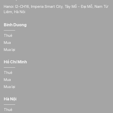
Hanoi: I2-CH16, Imperia Smart City, Tây Mỗ - Đại Mỗ, Nam Từ
Liêm, Hà Nôi
Binh Duong
Thuê
Mua
Mua lại
Hồ Chí Minh
Thuê
Mua
Mua lại
Hà Nội
Thuê