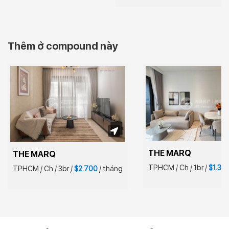
Thêm ở compound này
THE MARQ
THE MARQ
TPHCM
/
Ch
/
1br
/
$1.34
TPHCM
/
Ch
/
3br
/
$2.700
/
tháng