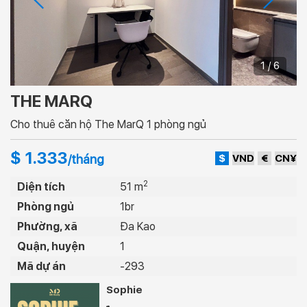
1 / 6
THE MARQ
Cho thuê căn hộ The MarQ 1 phòng ngủ
$ 1.333
$
VND
€
CN¥
/tháng
2
Diện tích
51 m
Phòng ngủ
1br
Phường, xã
Đa Kao
Quận, huyện
1
Mã dự án
-293
Sophie