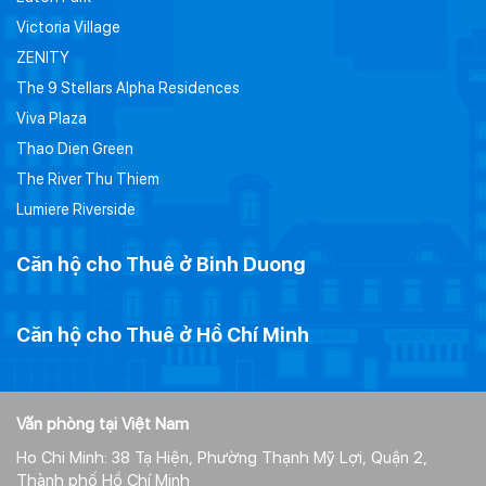
Victoria Village
ZENITY
The 9 Stellars Alpha Residences
Viva Plaza
Thao Dien Green
The River Thu Thiem
Lumiere Riverside
Căn hộ cho Thuê ở Binh Duong
Căn hộ cho Thuê ở Hồ Chí Minh
Văn phòng tại Việt Nam
Ho Chi Minh: 38 Tạ Hiện, Phường Thạnh Mỹ Lợi, Quận 2,
Thành phố Hồ Chí Minh